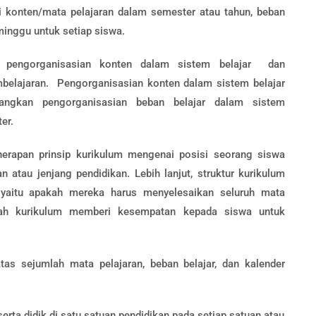
si konten/mata pelajaran dalam semester atau tahun, beban
 minggu untuk setiap siswa.
ep pengorganisasian konten dalam sistem belajar dan
belajaran. Pengorganisasian konten dalam sistem belajar
angkan pengorganisasian beban belajar dalam sistem
er.
erapan prinsip kurikulum mengenai posisi seorang siswa
 atau jenjang pendidikan. Lebih lanjut, struktur kurikulum
yaitu apakah mereka harus menyelesaikan seluruh mata
ukah kurikulum memberi kesempatan kepada siswa untuk
atas sejumlah mata pelajaran, beban belajar, dan kalender
serta didik di satu satuan pendidikan pada setiap satuan atau