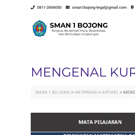
Skip
0811-2606050
sman1bojong-tegal@gmail.com
to
content
MENGENAL KUR
SMAN 1 BOJONG
>
INFORMASI
>
ARTIKEL
>
MENG