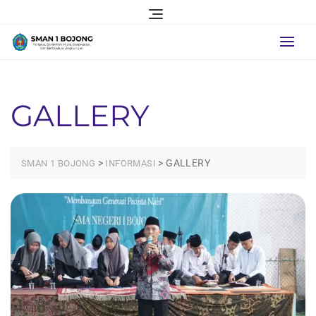
Skip
to
content
GALLERY
>
>
GALLERY
SMAN 1 BOJONG
INFORMASI