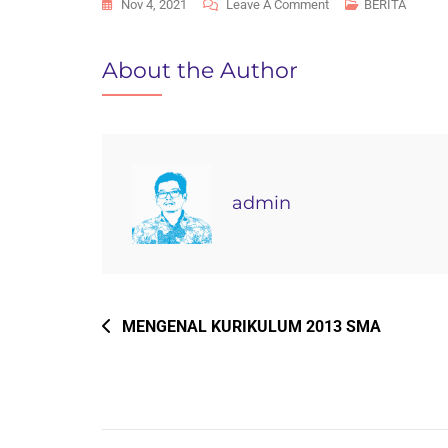
On
Nov 4, 2021
Leave A Comment
BERITA
PENGUKUHAN
SATGAS
About the Author
COVID-
19
PELAJAR
DI
SMAN
admin
1
BOJONG
OLEH
KAPOLRES
TEGAL
Navigasi
MENGENAL KURIKULUM 2013 SMA
pos