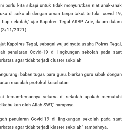
i perlu kita sikapi untuk tidak menyurutkan niat anak-anak
uka di sekolah dengan aman tanpa takut tertular covid 19,
i tiap sekolah,” ujar Kapolres Tegal AKBP Arie, dalam dalam
 (3/11/2021).
njut Kapolres Tegal, sebagai wujud nyata usaha Polres Tegal,
ah penularan Covid-19 di lingkungan sekolah pada saat
batas agar tidak terjadi cluster sekolah.
engurangi beban tugas para guru, biarkan guru sibuk dengan
kaitan masalah protokol kesehatan.
asi teman-temannya selama di sekolah apakah mematuhi
dikabulkan oleh Allah SWT,” harapnya.
gah penularan Covid-19 di lingkungan sekolah pada saat
batas agar tidak terjadi klaster sekolah,” tambahnya.