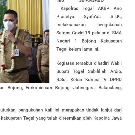
Info SMANSABO
–
Kapolres Tegal AKBP Arie
Prasetya Syafa’at, S.I.K.,
melaksanakan pengukuhan
Satgas Covid-19 pelajar di SMA
Negeri 1 Bojong Kabupaten
Tegal belum lama ini.
Kegiatan tersebut dihadiri Wakil
Bupati Tegal Sabilillah Ardie,
B.Sc., Ketua Komisi IV DPRD
s Bojong, Forkopincam Bojong, Jatinegara, Balapulang,
turkan, pengukuhan kali ini merupakan tindak lanjut dari
e-kabupaten Tegal yang telah diresmikan oleh Kapolda Jawa