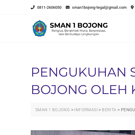
Skip
0811-2606050
sman1bojong-tegal@gmail.com
to
content
PENGUKUHAN SA
BOJONG OLEH 
SMAN 1 BOJONG
>
INFORMASI
>
BERITA
>
PENGU