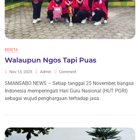
BERITA
Walaupun Ngos Tapi Puas
On
Nov 13, 2025
Admin
Comment
Walaupun
SMANSABO NEWS – Setiap tanggal 25 November, bangsa
Ngos
Indonesia memperingati Hari Guru Nasional (HUT PGRI)
Tapi
Puas
sebagai wujud penghargaan terhadap jasa