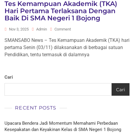
Tes Kemampuan Akademik (TKA)
Hari Pertama Terlaksana Dengan
Baik Di SMA Negeri 1 Bojong
On
Nov 3, 2025
Admin
Comment
Tes
SMANSABO News – Tes Kemampuan Akademik (TKA) hari
Kemampuan
pertama Senin (03/11) dilaksanakan di berbagai satuan
Akademik
(TKA)
Pendidikan, tentu termasuk di dalamnya
Hari
Pertama
Terlaksana
Cari
Dengan
Baik
Di
Cari
SMA
Negeri
1
RECENT POSTS
Bojong
Upacara Bendera Jadi Momentum Memahami Perbedaan
Kesepakatan dan Keyakinan Kelas di SMA Negeri 1 Bojong