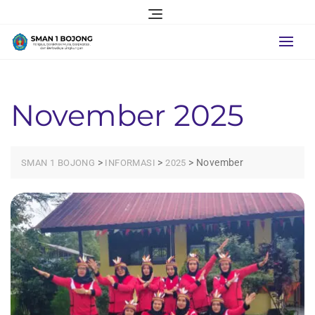
Skip
to
content
November 2025
>
>
>
November
SMAN 1 BOJONG
INFORMASI
2025