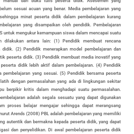
manual dari buku tulis peserta didik. Asesemen yang
 belum sesuai acuan yang benar. Media pembelajaran yang
 sehingga minat peserta didik dalam pembelajaran kurang
belajaran yang disampaikan oleh pendidik. Pembelajaran
TS untuk mengukur kemampuan siswa dalam mencapai suatu
 dilakukan antara lain: (1) Pendidik membuat rencana
a didik. (2) Pendidik menerapkan model pembelajaran dan
tik peserta didik. (3) Pendidik membuat media inovatif yang
eserta didik lebih aktif dalam pembelajaran. (4) Pendidik
 pembelajaran yang sesuai. (5) Pendidik bersama peserta
ilatih dengan permasalahan yang ada di lingkungan sekitar
u berpikir kritis dalam menghadapi suatu permasalahan.
mbelajaran adalah segala sesuatu yang dapat digunakan
am proses belajar mengajar sehingga dapat merangsang
Menurut Arends (2008) PBL adalah pembelajaran yang memiliki
ng autentik dan bermakna kepada peserta didik, yang dapat
gasi dan penyelidikan. Di awal pembelajaran peserta didik