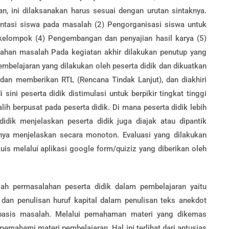
n, ini dilaksanakan harus sesuai dengan urutan sintaknya.
rientasi siswa pada masalah (2) Pengorganisasi siswa untuk
l/kelompok (4) Pengembangan dan penyajian hasil karya (5)
ahan masalah Pada kegiatan akhir dilakukan penutup yang
pembelajaran yang dilakukan oleh peserta didik dan dikuatkan
 dan memberikan RTL (Rencana Tindak Lanjut), dan diakhiri
ini peserta didik distimulasi untuk berpikir tingkat tinggi
lih berpusat pada peserta didik. Di mana peserta didik lebih
idik menjelaskan peserta didik juga diajak atau dipantik
hanya menjelaskan secara monoton. Evaluasi yang dilakukan
is melalui aplikasi google form/quiziz yang diberikan oleh
lah permasalahan peserta didik dalam pembelajaran yaitu
 dan penulisan huruf kapital dalam penulisan teks anekdot
rbasis masalah. Melalui pemahaman materi yang dikemas
emahami materi pembelajaran. Hal ini terlihat dari antusias