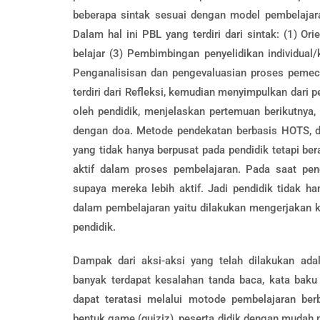
beberapa sintak sesuai dengan model pembelajara
Dalam hal ini PBL yang terdiri dari sintak: (1) O
belajar (3) Pembimbingan penyelidikan individua
Penganalisisan dan pengevaluasian proses pemec
terdiri dari Refleksi, kemudian menyimpulkan dari 
oleh pendidik, menjelaskan pertemuan berikutnya,
dengan doa. Metode pendekatan berbasis HOTS, di s
yang tidak hanya berpusat pada pendidik tetapi bera
aktif dalam proses pembelajaran. Pada saat pend
supaya mereka lebih aktif. Jadi pendidik tidak 
dalam pembelajaran yaitu dilakukan mengerjakan ku
pendidik.
Dampak dari aksi-aksi yang telah dilakukan ada
banyak terdapat kesalahan tanda baca, kata baku
dapat teratasi melalui motode pembelajaran be
bentuk game (quiziz), peserta didik dengan mudah m