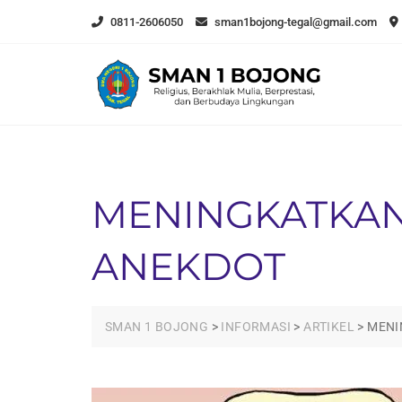
Skip
0811-2606050
sman1bojong-tegal@gmail.com
to
content
MENINGKATKAN
ANEKDOT
SMAN 1 BOJONG
>
INFORMASI
>
ARTIKEL
>
MENI