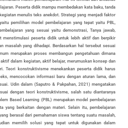
belajaran. Peserta didik mampu membedakan kata baku, tanda
kegiatan menulis teks anekdot. Strategi yang menjadi faktor
 yaitu pemilihan model pembelajaran yang tepat yaitu PBL,
mbelajaran yang sesuai yaitu demonstrasi, Tanya jawab,
 menstimulasi peserta didik untuk lebih aktif dan berpikir
an masalah yang dihadapi. Berdasarkan hal tersebut sesuai
ra umum merupakan proses membangun pengetahuan dimana
 aktif dalam kegiatan, aktif belajar, merumuskan konsep dan
ri. Teori konstruktivisme menekankan peserta didik harus
ks, mencocokan informasi baru dengan aturan lama, dan
 sesuai. Udin dalam (Saputro & Pakpahan, 2021) mengatakan
ai dengan teori konstruktivisme, salah satu diantaranya
blem Based Learning (PBL) merupakan model pembelajaran
a yang berkaitan dengan materi. Selain itu, pembelajaran
ang berasal dari pemahaman siswa tentang suatu masalah,
udian memilih solusi yang tepat untuk digunakan dalam