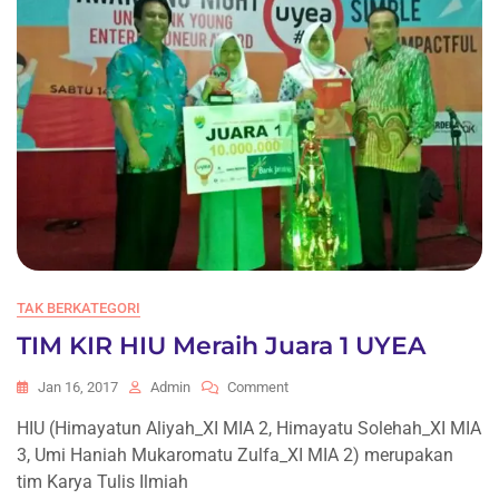
TAK BERKATEGORI
TIM KIR HIU Meraih Juara 1 UYEA
On
Jan 16, 2017
Admin
Comment
TIM
HIU (Himayatun Aliyah_XI MIA 2, Himayatu Solehah_XI MIA
KIR
3, Umi Haniah Mukaromatu Zulfa_XI MIA 2) merupakan
HIU
Meraih
tim Karya Tulis Ilmiah
Juara