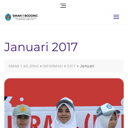
Skip
to
content
Januari 2017
>
>
>
Januari
SMAN 1 BOJONG
INFORMASI
2017