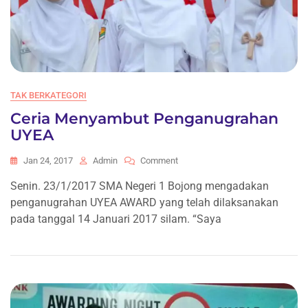
TAK BERKATEGORI
Ceria Menyambut Penganugrahan
UYEA
On
Jan 24, 2017
Admin
Comment
Ceria
Senin. 23/1/2017 SMA Negeri 1 Bojong mengadakan
Menyambut
penganugrahan UYEA AWARD yang telah dilaksanakan
Penganugrahan
UYEA
pada tanggal 14 Januari 2017 silam. “Saya