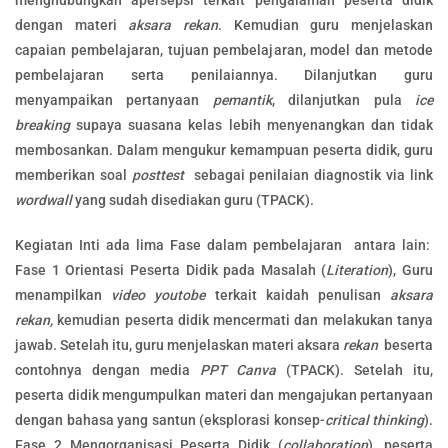
menghubungkan apersepsi terkait pengalaman peserta didik
dengan materi
aksara rekan
. Kemudian guru menjelaskan
capaian pembelajaran, tujuan pembelajaran, model dan metode
pembelajaran serta penilaiannya. Dilanjutkan guru
menyampaikan pertanyaan
pemantik
, dilanjutkan pula
ice
breaking
supaya suasana kelas lebih menyenangkan dan tidak
membosankan. Dalam mengukur kemampuan peserta didik, guru
memberikan soal
posttest
sebagai penilaian diagnostik via link
wordwall
yang sudah disediakan guru (TPACK).
Kegiatan Inti ada lima Fase dalam pembelajaran antara lain:
Fase 1 Orientasi Peserta Didik pada Masalah (
Literation
), Guru
menampilkan
video youtobe
terkait kaidah penulisan
aksara
rekan,
kemudian peserta didik mencermati dan melakukan tanya
jawab. Setelah itu, guru menjelaskan materi aksara
rekan
beserta
contohnya dengan media
PPT Canva
(TPACK). Setelah itu,
peserta didik mengumpulkan materi dan mengajukan pertanyaan
dengan bahasa yang santun (eksplorasi konsep-
critical thinking
).
Fase 2 Mengorganisasi Peserta Didik (
collaboration
), peserta