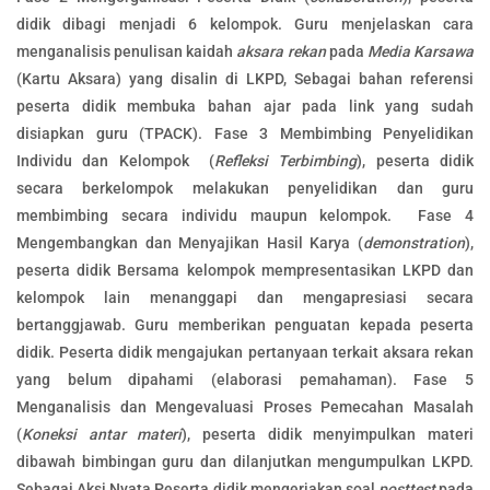
didik dibagi menjadi 6 kelompok. Guru menjelaskan cara
menganalisis penulisan kaidah
aksara rekan
pada
Media Karsawa
(Kartu Aksara) yang disalin di LKPD, Sebagai bahan referensi
peserta didik membuka bahan ajar pada link yang sudah
disiapkan guru (TPACK). Fase 3 Membimbing Penyelidikan
Individu dan Kelompok (
Refleksi Terbimbing
), peserta didik
secara berkelompok melakukan penyelidikan dan guru
membimbing secara individu maupun kelompok. Fase 4
Mengembangkan dan Menyajikan Hasil Karya (
demonstration
),
peserta didik Bersama kelompok mempresentasikan LKPD dan
kelompok lain menanggapi dan mengapresiasi secara
bertanggjawab. Guru memberikan penguatan kepada peserta
didik. Peserta didik mengajukan pertanyaan terkait aksara rekan
yang belum dipahami (elaborasi pemahaman). Fase 5
Menganalisis dan Mengevaluasi Proses Pemecahan Masalah
(
Koneksi antar materi
), peserta didik menyimpulkan materi
dibawah bimbingan guru dan dilanjutkan mengumpulkan LKPD.
Sebagai Aksi Nyata Peserta didik mengerjakan soal
posttest
pada