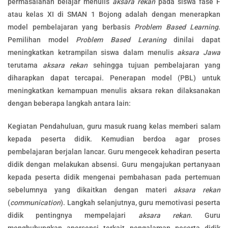
permasalahan belajar menulis
aksara rekan
pada siswa fase F
atau kelas XI di SMAN 1 Bojong adalah dengan menerapkan
model pembelajaran yang berbasis
Problem Based Learning
.
Pemilihan model
Problem Based Leraning
dinilai dapat
meningkatkan ketrampilan siswa dalam menulis
aksara Jawa
terutama
aksara rekan
sehingga tujuan pembelajaran yang
diharapkan dapat tercapai. Penerapan model (PBL) untuk
meningkatkan kemampuan menulis aksara rekan dilaksanakan
dengan beberapa langkah antara lain:
Kegiatan Pendahuluan, guru masuk ruang kelas memberi salam
kepada peserta didik. Kemudian berdoa agar proses
pembelajaran berjalan lancar. Guru mengecek kehadiran peserta
didik dengan melakukan absensi. Guru mengajukan pertanyaan
kepada peserta didik mengenai pembahasan pada pertemuan
sebelumnya yang dikaitkan dengan materi
aksara rekan
(
communication
). Langkah selanjutnya, guru memotivasi peserta
didik pentingnya mempelajari
aksara
rekan
. Guru