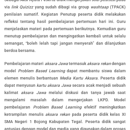
via
link Quizizz
yang sudah dibagi via group
washtaap
(TPACK)
penilaian sumatif. Kegiatan Penutup peserta didik melakukan
refleksi tentang hasil pembelajaran pertemuan hari ini. Guru
menjelaskan materi pada pertemuan berikutnya. Kemudian guru
menutup pembelajaran dan mengingatkan kembali untuk selalu
semangat, “boleh lelah tapi jangan menyerah” dan dilanjutkan
berdoa bersama.
Pembelajaran materi
aksara Jawa
termasuk
aksara rekan
dengan
model
Problem Based Learning
dapat membantu siswa dalam
elemen menulis berbantuan
Media Kartu Aksara
. Peserta didik
dapat menyusun
kartu aksara Jawa
secara acak menjadi sebuah
kalimat
aksara Jawa
melalui diskusi dan tanya jawab saat
mengalami masalah dalam mengerjakan LKPD. Model
pembelajaran
Problem Based Learning
efektif meningkatkan
ketrampilan menulis
aksara rekan
pada peserta didik kelas XI
SMA Negeri 1 Bojong Kabupaten Tegal. Peserta didik sangat
antusias dengan model dan media yang digunakan dalam proses