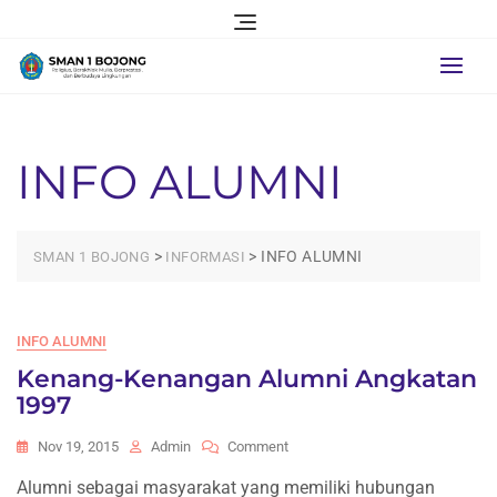
Skip
to
content
INFO ALUMNI
>
>
INFO ALUMNI
SMAN 1 BOJONG
INFORMASI
INFO ALUMNI
Kenang-Kenangan Alumni Angkatan
1997
On
Nov 19, 2015
Admin
Comment
Kenang-
Alumni sebagai masyarakat yang memiliki hubungan
Kenangan