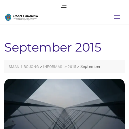
Skip
to
content
September 2015
>
>
>
September
SMAN 1 BOJONG
INFORMASI
2015