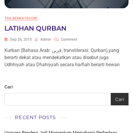
TAK BERKATEGORI
LATIHAN QURBAN
On
Sep 26, 2015
Admin
Comment
LATIHAN
Kurban (Bahasa Arab: قربن, transliterasi: Qurban),yang
QURBAN
berarti dekat atau mendekatkan atau disebut juga
Udhhiyah atau Dhahiyyah secara harfiah berarti hewan
Cari
Cari
RECENT POSTS
Upacara Bendera Jadi Momentum Memahami Perbedaan