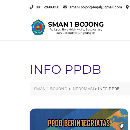
Skip
0811-2606050
sman1bojong-tegal@gmail.com
to
content
INFO PPDB
SMAN 1 BOJONG
>
INFORMASI
>
INFO PPDB