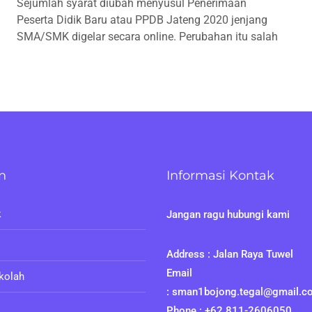
Sejumlah syarat diubah menyusul Penerimaan
2020
Peserta Didik Baru atau PPDB Jateng 2020 jenjang
Jateng
Digelar
SMA/SMK digelar secara online. Perubahan itu salah
Online,
Sejumlah
Syarat
Diubah
n
Informasi Kontak
k
Jangan ragu hubungi kami
Address : Jalan Raya Tuwel
Email
ekolah
: sman1bojong.tegal@gmail.c
Phone : +62 811-2606050