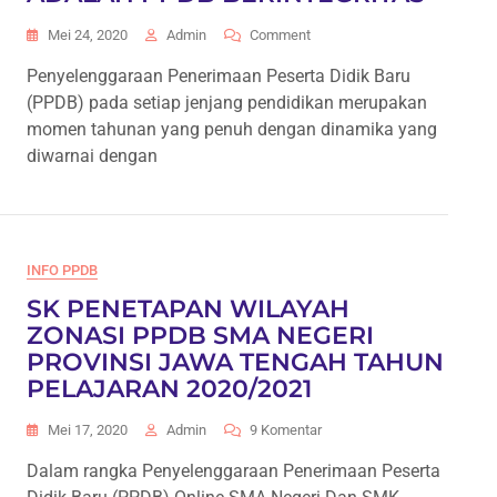
On
Mei 24, 2020
Admin
Comment
PPDB
Penyelenggaraan Penerimaan Peserta Didik Baru
ONLINE
(PPDB) pada setiap jenjang pendidikan merupakan
TAHUN
2020
momen tahunan yang penuh dengan dinamika yang
ADALAH
diwarnai dengan
PPDB
BERINTEGRITAS
INFO PPDB
SK PENETAPAN WILAYAH
ZONASI PPDB SMA NEGERI
PROVINSI JAWA TENGAH TAHUN
PELAJARAN 2020/2021
Pada
Mei 17, 2020
Admin
9 Komentar
SK
Dalam rangka Penyelenggaraan Penerimaan Peserta
PENETAPAN
WILAYAH