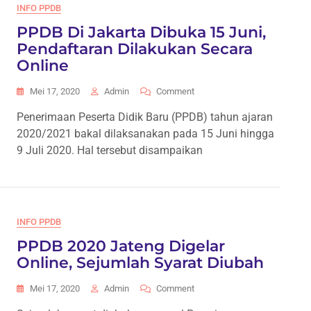
SMK
INFO PPDB
Dan
PPDB Di Jakarta Dibuka 15 Juni,
SLB
Pendaftaran Dilakukan Secara
Online
On
Mei 17, 2020
Admin
Comment
PPDB
Penerimaan Peserta Didik Baru (PPDB) tahun ajaran
Di
2020/2021 bakal dilaksanakan pada 15 Juni hingga
Jakarta
Dibuka
9 Juli 2020. Hal tersebut disampaikan
15
Juni,
Pendaftaran
Dilakukan
Secara
INFO PPDB
Online
PPDB 2020 Jateng Digelar
Online, Sejumlah Syarat Diubah
On
Mei 17, 2020
Admin
Comment
PPDB