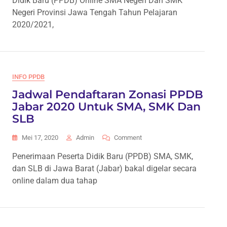
Didik Baru (PPDB) Online SMA Negeri Dan SMK
ZONASI
Negeri Provinsi Jawa Tengah Tahun Pelajaran
PPDB
2020/2021,
SMA
NEGERI
PROVINSI
JAWA
TENGAH
INFO PPDB
TAHUN
PELAJARAN
Jadwal Pendaftaran Zonasi PPDB
2020/2021
Jabar 2020 Untuk SMA, SMK Dan
SLB
On
Mei 17, 2020
Admin
Comment
Jadwal
Penerimaan Peserta Didik Baru (PPDB) SMA, SMK,
Pendaftaran
dan SLB di Jawa Barat (Jabar) bakal digelar secara
Zonasi
PPDB
online dalam dua tahap
Jabar
2020
Untuk
SMA,