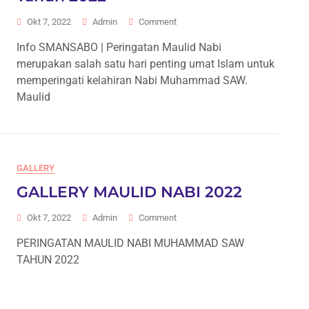
On
Okt 7, 2022
Admin
Comment
Semarak
Info SMANSABO | Peringatan Maulid Nabi
Peringatan
merupakan salah satu hari penting umat Islam untuk
Maulid
Nabi
memperingati kelahiran Nabi Muhammad SAW.
Tahun
Maulid
2022
GALLERY
GALLERY MAULID NABI 2022
On
Okt 7, 2022
Admin
Comment
GALLERY
PERINGATAN MAULID NABI MUHAMMAD SAW
MAULID
TAHUN 2022
NABI
2022