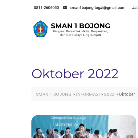
Skip
0811-2606050
sman1bojong-tegal@gmail.com
Jal
to
content
Oktober 2022
SMAN 1 BOJONG
>
INFORMASI
>
2022
>
Oktober