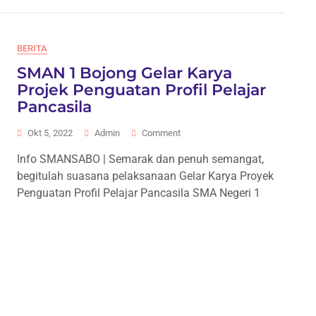
BERITA
SMAN 1 Bojong Gelar Karya
Projek Penguatan Profil Pelajar
Pancasila
On
Okt 5, 2022
Admin
Comment
SMAN
Info SMANSABO | Semarak dan penuh semangat,
1
begitulah suasana pelaksanaan Gelar Karya Proyek
Bojong
Gelar
Penguatan Profil Pelajar Pancasila SMA Negeri 1
Karya
Projek
Penguatan
Profil
Pelajar
Pancasila