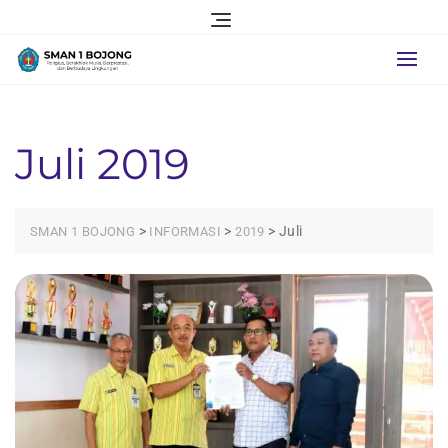
Skip
to
content
Juli 2019
>
>
>
Juli
SMAN 1 BOJONG
INFORMASI
2019