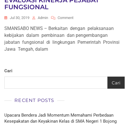
EVALUASI KINERJA PEJABAT
FUNGSIONAL
On
Jul 30, 2019
Admin
Comment
EVALUASI
SMANSABO NEWS – Berkaitan dengan pelaksanaan
KINERJA
kebijakan dalam pembinaan dan pengembangan
PEJABAT
FUNGSIONAL
jabatan fungsional di lingkungan Pemerintah Provinsi
Jawa Tengah, dalam
Cari
Cari
RECENT POSTS
Upacara Bendera Jadi Momentum Memahami Perbedaan
Kesepakatan dan Keyakinan Kelas di SMA Negeri 1 Bojong