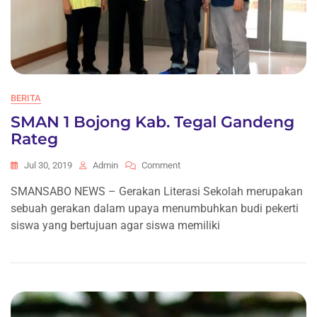
BERITA
SMAN 1 Bojong Kab. Tegal Gandeng
Rateg
On
Jul 30, 2019
Admin
Comment
SMAN
SMANSABO NEWS – Gerakan Literasi Sekolah merupakan
1
sebuah gerakan dalam upaya menumbuhkan budi pekerti
Bojong
Kab.
siswa yang bertujuan agar siswa memiliki
Tegal
Gandeng
Rateg