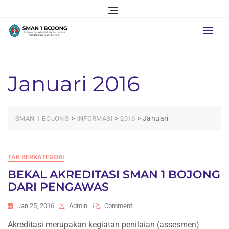
Skip
to
content
Januari 2016
>
>
>
Januari
SMAN 1 BOJONG
INFORMASI
2016
TAK BERKATEGORI
BEKAL AKREDITASI SMAN 1 BOJONG
DARI PENGAWAS
On
Jan 25, 2016
Admin
Comment
BEKAL
Akreditasi merupakan kegiatan penilaian (assesmen)
AKREDITASI