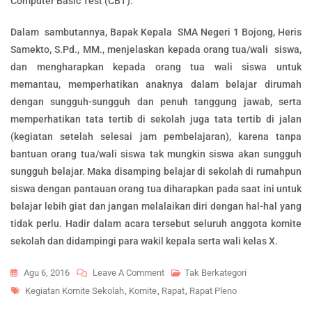
Computer Basic Test (CBT).
Dalam sambutannya, Bapak Kepala SMA Negeri 1 Bojong, Heris
Samekto, S.Pd., MM., menjelaskan kepada orang tua/wali siswa,
dan mengharapkan kepada orang tua wali siswa untuk
memantau, memperhatikan anaknya dalam belajar dirumah
dengan sungguh-sungguh dan penuh tanggung jawab, serta
memperhatikan tata tertib di sekolah juga tata tertib di jalan
(kegiatan setelah selesai jam pembelajaran), karena tanpa
bantuan orang tua/wali siswa tak mungkin siswa akan sungguh
sungguh belajar. Maka disamping belajar di sekolah di rumahpun
siswa dengan pantauan orang tua diharapkan pada saat ini untuk
belajar lebih giat dan jangan melalaikan diri dengan hal-hal yang
tidak perlu. Hadir dalam acara tersebut seluruh anggota komite
sekolah dan didampingi para wakil kepala serta wali kelas X.
On
Agu 6, 2016
Leave A Comment
Tak Berkategori
Tags
Rapat
Kegiatan Komite Sekolah
,
Komite
,
Rapat
,
Rapat Pleno
Pleno