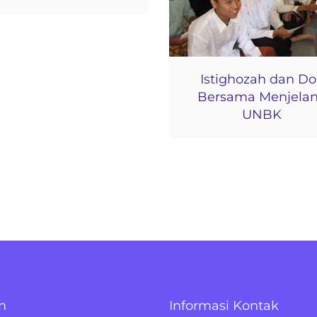
Istighozah dan D
Bersama Menjela
UNBK
n
Informasi Kontak