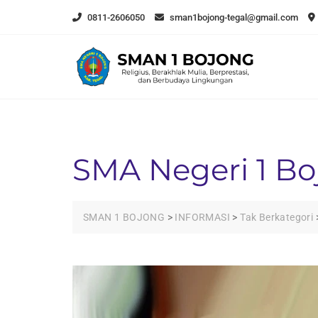
Skip
0811-2606050
sman1bojong-tegal@gmail.com
to
content
SMA Negeri 1 Bo
SMAN 1 BOJONG
>
INFORMASI
>
Tak Berkategori