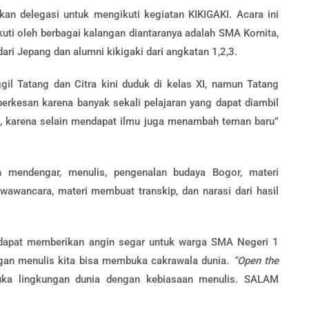
n delegasi untuk mengikuti kegiatan KIKIGAKI. Acara ini
ikuti oleh berbagai kalangan diantaranya adalah SMA Kornita,
ari Jepang dan alumni kikigaki dari angkatan 1,2,3.
l Tatang dan Citra kini duduk di kelas XI, namun Tatang
erkesan karena banyak sekali pelajaran yang dapat diambil
a, karena selain mendapat ilmu juga menambah teman baru”
h mendengar, menulis, pengenalan budaya Bogor, materi
wawancara, materi membuat transkip, dan narasi dari hasil
a dapat memberikan angin segar untuk warga SMA Negeri 1
gan menulis kita bisa membuka cakrawala dunia.
“Open the
uka lingkungan dunia dengan kebiasaan menulis. SALAM