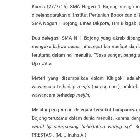
Kamis (27/7/16) SMA Negeri 1 Bojong mengirimka
diselenggarakan di Institut Pertanian Bogor dan di
SMA Negeri 1 Bojong, Dinas Dikpora, Tim Kikigaki d
Dua delegasi SMA N 1 Bojong yang akrab dipanggi
mengaku bahwa acara ini sangat bermanfaat dan b
terutama dalam hal menulis. “Saya sangat bahagi
Ujar Citra.
Materi yang disampaikan dalam Kikigaki adala
wawancara terhadap
meijin
(narasumber), praktek 
wawancara terhadap
meijin
.
Melalui pengiriman delegasi tersebut harapanny
Bojong terutama dalam dunia menulis, karena den
world by surrounding habbitation writing up”.
B
PRESTASI. (M. Ulinuha A.)