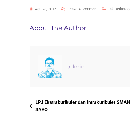
On
Agu 28, 2016
Leave A Comment
Tak Berkateg
SMA
Negeri
About the Author
1
Bojong
Kirimkan
Dua
Delegasi
admin
Ke
IPB
Navigasi
LPJ Ekstrakurikuler dan Intrakurikuler SMAN
SABO
pos