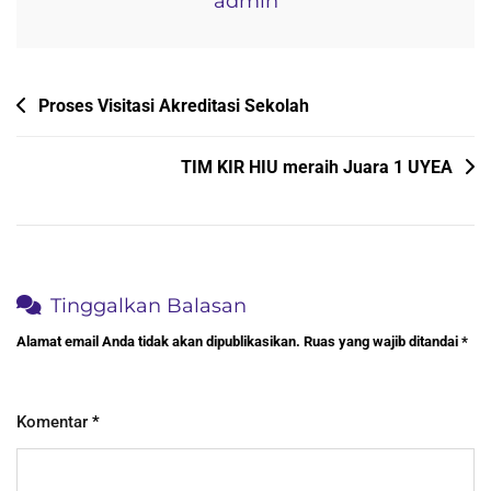
admin
SISWA
INDONESIA
(OPSI)
Navigasi
Proses Visitasi Akreditasi Sekolah
pos
TIM KIR HIU meraih Juara 1 UYEA
Tinggalkan Balasan
Alamat email Anda tidak akan dipublikasikan.
Ruas yang wajib ditandai
*
Komentar
*