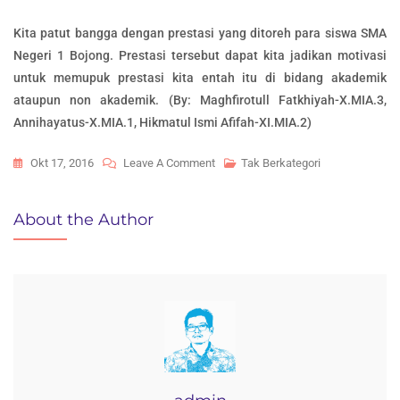
Kita patut bangga dengan prestasi yang ditoreh para siswa SMA
Negeri 1 Bojong. Prestasi tersebut dapat kita jadikan motivasi
untuk memupuk prestasi kita entah itu di bidang akademik
ataupun non akademik. (By: Maghfirotull Fatkhiyah-X.MIA.3,
Annihayatus-X.MIA.1, Hikmatul Ismi Afifah-XI.MIA.2)
On
Okt 17, 2016
Leave A Comment
Tak Berkategori
DALANG
SMA
About the Author
NEGERI
1
BOJONG
RAIH
JUARA
3
OLIMPIADE
PENELITIAN