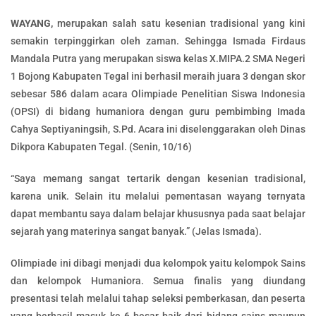
WAYANG,
merupakan salah satu kesenian tradisional yang kini
semakin terpinggirkan oleh zaman. Sehingga Ismada Firdaus
Mandala Putra yang merupakan siswa kelas X.MIPA.2 SMA Negeri
1 Bojong Kabupaten Tegal ini berhasil meraih juara 3 dengan skor
sebesar 586 dalam acara Olimpiade Penelitian Siswa Indonesia
(OPSI) di bidang humaniora dengan guru pembimbing Imada
Cahya Septiyaningsih, S.Pd. Acara ini diselenggarakan oleh Dinas
Dikpora Kabupaten Tegal. (Senin, 10/16)
“Saya memang sangat tertarik dengan kesenian tradisional,
karena unik. Selain itu melalui pementasan wayang ternyata
dapat membantu saya dalam belajar khususnya pada saat belajar
sejarah yang materinya sangat banyak.” (Jelas Ismada).
Olimpiade ini dibagi menjadi dua kelompok yaitu kelompok Sains
dan kelompok Humaniora. Semua finalis yang diundang
presentasi telah melalui tahap seleksi pemberkasan, dan peserta
yang berhasil masuk ke 6 besar baik dari bidang sains maupun