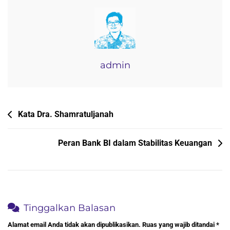
Negeri
1
Bojong
admin
Navigasi
Kata Dra. Shamratuljanah
pos
Peran Bank BI dalam Stabilitas Keuangan
Tinggalkan Balasan
Alamat email Anda tidak akan dipublikasikan.
Ruas yang wajib ditandai
*