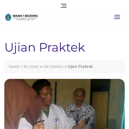
Skip
to
content
Ujian Praktek
>
>
Ujian Praktek
SMAN 1 BOJONG
INFORMASI