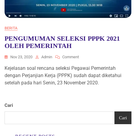
BERITA
PENGUMUMAN SELEKSI PPPK 2021
OLEH PEMERINTAH
On
Nov 23, 2020
Admin
Comment
PENGUMUMAN
Kejelasan soal rencana seleksi Pegawai Pemerintah
SELEKSI
dengan Perjanjian Kerja (PPPK) sudah dapat diketahui
PPPK
2021
setelah pada hari Senin, 23 November 2020.
OLEH
PEMERINTAH
Cari
Cari