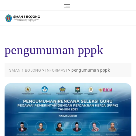
Skip
to
content
pengumuman pppk
>
>
pengumuman pppk
SMAN 1 BOJONG
INFORMASI