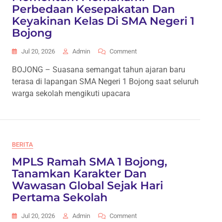
Perbedaan Kesepakatan Dan
Keyakinan Kelas Di SMA Negeri 1
Bojong
On
Jul 20, 2026
Admin
Comment
Upacara
BOJONG – Suasana semangat tahun ajaran baru
Bendera
terasa di lapangan SMA Negeri 1 Bojong saat seluruh
Jadi
Momentum
warga sekolah mengikuti upacara
Memahami
Perbedaan
Kesepakatan
Dan
Keyakinan
BERITA
Kelas
MPLS Ramah SMA 1 Bojong,
Di
SMA
Tanamkan Karakter Dan
Negeri
Wawasan Global Sejak Hari
1
Pertama Sekolah
Bojong
On
Jul 20, 2026
Admin
Comment