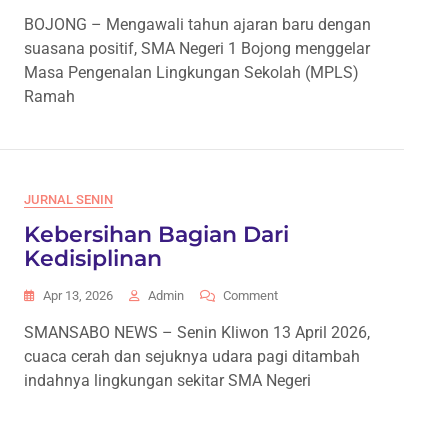
MPLS
BOJONG – Mengawali tahun ajaran baru dengan
Ramah
suasana positif, SMA Negeri 1 Bojong menggelar
SMA
1
Masa Pengenalan Lingkungan Sekolah (MPLS)
Bojong,
Ramah
Tanamkan
Karakter
Dan
Wawasan
Global
JURNAL SENIN
Sejak
Hari
Kebersihan Bagian Dari
Pertama
Kedisiplinan
Sekolah
On
Apr 13, 2026
Admin
Comment
Kebersihan
SMANSABO NEWS – Senin Kliwon 13 April 2026,
Bagian
cuaca cerah dan sejuknya udara pagi ditambah
Dari
Kedisiplinan
indahnya lingkungan sekitar SMA Negeri