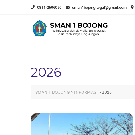
Skip
0811-2606050
sman1bojong-tegal@gmail.com
to
content
2026
SMAN 1 BOJONG
>
INFORMASI
>
2026