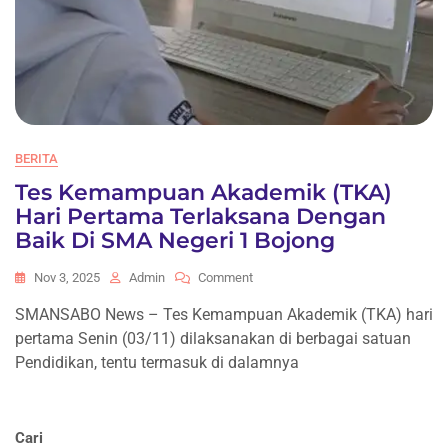
BERITA
Tes Kemampuan Akademik (TKA)
Hari Pertama Terlaksana Dengan
Baik Di SMA Negeri 1 Bojong
On
Nov 3, 2025
Admin
Comment
Tes
SMANSABO News – Tes Kemampuan Akademik (TKA) hari
Kemampuan
pertama Senin (03/11) dilaksanakan di berbagai satuan
Akademik
(TKA)
Pendidikan, tentu termasuk di dalamnya
Hari
Pertama
Terlaksana
Cari
Dengan