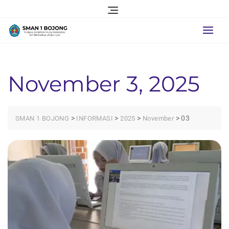
Skip
to
content
November 3, 2025
>
>
>
>
03
SMAN 1 BOJONG
INFORMASI
2025
November