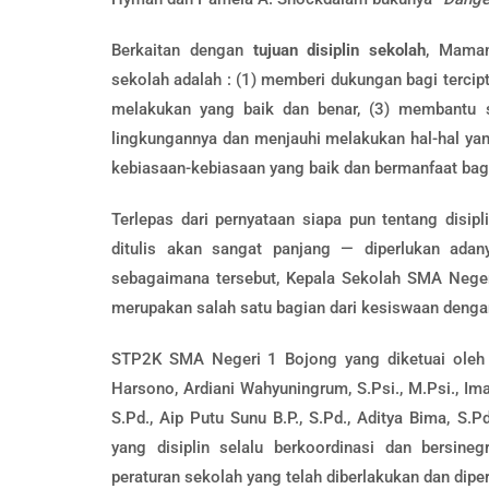
Berkaitan dengan
tujuan disiplin sekolah
, Maman
sekolah adalah : (1) memberi dukungan bagi terci
melakukan yang baik dan benar, (3) membantu 
lingkungannya dan menjauhi melakukan hal-hal yang
kebiasaan-kebiasaan yang baik dan bermanfaat bag
Terlepas dari pernyataan siapa pun tentang disip
ditulis akan sangat panjang — diperlukan adan
sebagaimana tersebut, Kepala Sekolah SMA Nege
merupakan salah satu bagian dari kesiswaan denga
STP2K SMA Negeri 1 Bojong yang diketuai oleh B
Harsono, Ardiani Wahyuningrum, S.Psi., M.Psi., Imam
S.Pd., Aip Putu Sunu B.P., S.Pd., Aditya Bima, S
yang disiplin selalu berkoordinasi dan bersi
peraturan sekolah yang telah diberlakukan dan dip