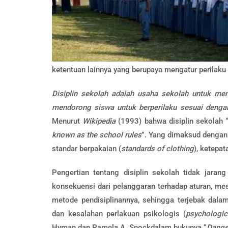
ketentuan lainnya yang berupaya mengatur perilaku
Disiplin sekolah adalah usaha sekolah untuk me
mendorong siswa untuk berperilaku sesuai dengan 
Menurut
Wikipedia
(1993) bahwa disiplin sekolah 
known as the school rules
”. Yang dimaksud dengan 
standar berpakaian (
standards of clothing
), ketepat
Pengertian tentang disiplin sekolah tidak jara
konsekuensi dari pelanggaran terhadap aturan, me
metode pendisiplinannya, sehingga terjebak dalam
dan kesalahan perlakuan psikologis (
psychologic
Hyman dan Pamela A. Snockdalam bukunya “
Dange