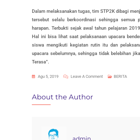
Dalam melaksanakan tugas, tim STP2K dibagi menj
tersebut selalu berkoordinasi sehingga semua p
harapan. Terbukti sejak awal tahun pelajaran 20
Hal ini bisa lihat saat pelaksanaan upacara ben
siswa mengikuti kegiatan rutin itu dan pelaksan
upacara sebelumnya, sehingga tidak belebihan ji
Terasa”.
On
Agu 5, 2019
Leave A Comment
BERITA
SENTUHAN
STP2K
About the Author
SMA
NEGERI
1
BOJONG
SANGAT
admin