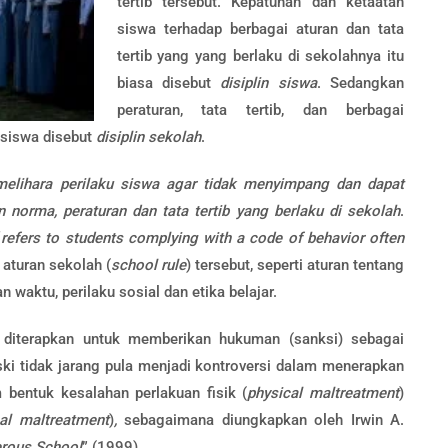
tertib tersebut. Kepatuhan dan ketaatan
siswa terhadap berbagai aturan dan tata
tertib yang yang berlaku di sekolahnya itu
biasa disebut
disiplin siswa
. Sedangkan
peraturan, tata tertib, dan berbagai
 siswa disebut
disiplin sekolah
.
melihara perilaku siswa agar tidak menyimpang dan dapat
norma, peraturan dan tata tertib yang berlaku di sekolah
.
“
refers to students complying with a code of behavior often
aturan sekolah (
school rule
) tersebut, seperti aturan tentang
an waktu, perilaku sosial dan etika belajar.
ng diterapkan untuk memberikan hukuman (sanksi) sebagai
ski tidak jarang pula menjadi kontroversi dalam menerapkan
 bentuk kesalahan perlakuan fisik (
physical maltreatment
)
al maltreatment
)
,
sebagaimana diungkapkan oleh Irwin A.
rous School
” (1999).