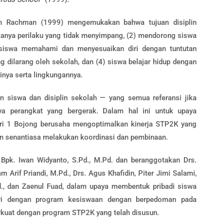
 Rachman (1999) mengemukakan bahwa tujuan disiplin
ptanya perilaku yang tidak menyimpang, (2) mendorong siswa
siswa memahami dan menyesuaikan diri dengan tuntutan
 dilarang oleh sekolah, dan (4) siswa belajar hidup dengan
inya serta lingkungannya.
lin siswa dan disiplin sekolah — yang semua referansi jika
ya perangkat yang bergerak. Dalam hal ini untuk upaya
ri 1 Bojong berusaha mengoptimalkan kinerja STP2K yang
n senantiasa melakukan koordinasi dan pembinaan.
pk. Iwan Widyanto, S.Pd., M.Pd. dan beranggotakan Drs.
 Arif Priandi, M.Pd., Drs. Agus Khafidin, Piter Jimi Salami,
.Pd., dan Zaenul Fuad, dalam upaya membentuk pribadi siswa
negri dengan program kesiswaan dengan berpedoman pada
erkuat dengan program STP2K yang telah disusun.