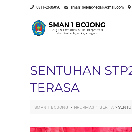
Skip
0811-2606050
sman1bojong-tegal@gmail.com
to
content
SENTUHAN STP2
TERASA
SMAN 1 BOJONG
>
INFORMASI
>
BERITA
>
SENTU