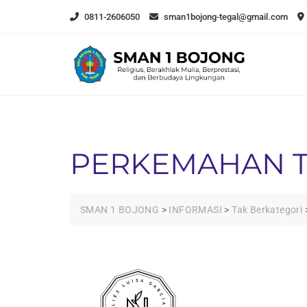
Skip
0811-2606050
sman1bojong-tegal@gmail.com
to
content
PERKEMAHAN T
SMAN 1 BOJONG
>
INFORMASI
>
Tak Berkategori