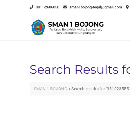
Skip
0811-2606050
sman1bojong-tegal@gmail.com
to
content
Search Results f
SMAN 1 BOJONG
>
Search results for '331023555'