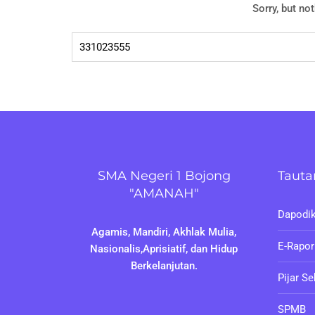
Sorry, but no
Cari
untuk:
SMA Negeri 1 Bojong
Tauta
"AMANAH"
Dapodi
Agamis, Mandiri, Akhlak Mulia,
E-Rapor
Nasionalis,Aprisiatif, dan Hidup
Berkelanjutan.
Pijar S
SPMB