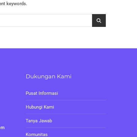
rent keywords.
Dukungan Kami
Pusat Informasi
Hubungi Kami
Tanya Jawab
om
Komunitas