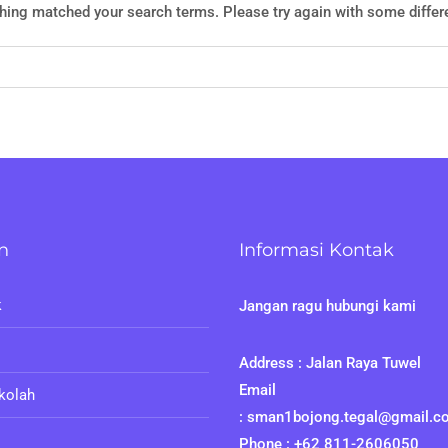
thing matched your search terms. Please try again with some diffe
n
Informasi Kontak
k
Jangan ragu hubungi kami
Address : Jalan Raya Tuwel
Email
ekolah
: sman1bojong.tegal@gmail.c
Phone : +62 811-2606050